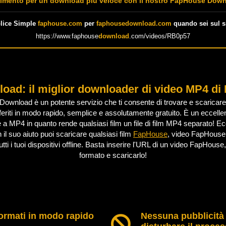
imento per un download più veloce con il nostro FapHouse Down
lice Simple
faphouse.com
per
faphousedownload.com
quando sei sul s
https://www.faphouse
download
.com/videos/RB0p57
load
: il miglior downloader di video MP4 d
wnload è un potente servizio che ti consente di trovare e scaricare 
riti in modo rapido, semplice e assolutamente gratuito. È un eccell
a MP4 in quanto rende qualsiasi film un file di film MP4 separato! 
il suo aiuto puoi scaricare qualsiasi film
FapHouse
, video FapHouse
ti i tuoi dispositivi offline. Basta inserire l'URL di un video FapHouse
formato e scaricarlo!
formati in modo rapido
Nessuna pubblicità