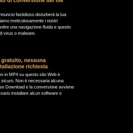
so di conversione dei file
ncio fastidioso disturberà la tua
niamo meticolosamente i nostri
rantire una navigazione fluida e questo
i virus o malware.
 gratuito, nessuna
tallazione richiesta
deo in MP4 su questo sito Web è
 sicuro. Non è necessaria alcuna
use Download e la conversione avviene
ario installare alcun software o