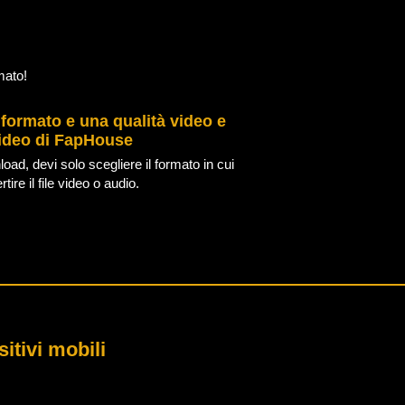
mato!
 formato e una qualità video e
 video di FapHouse
oad, devi solo scegliere il formato in cui
tire il file video o audio.
itivi mobili