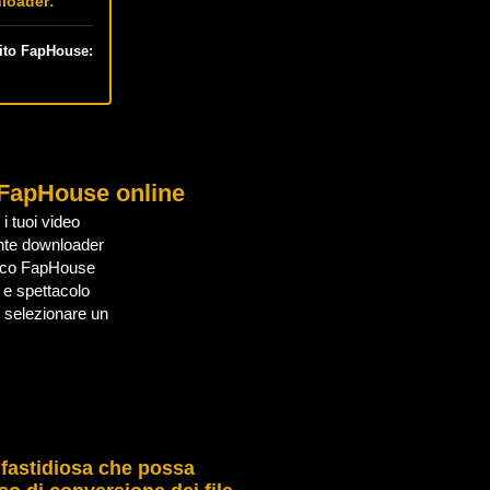
loader:
ito FapHouse:
i FapHouse online
i tuoi video
ente downloader
Ecco FapHouse
 e spettacolo
, selezionare un
 fastidiosa che possa