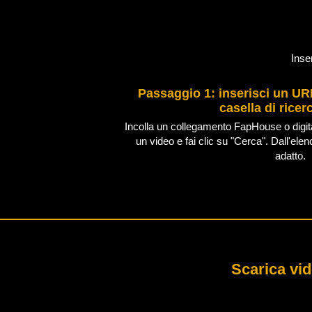
Inse
Passaggio 1: inserisci un U
casella di ricer
Incolla un collegamento FapHouse o digita 
un video e fai clic su "Cerca". Dall'elenc
adatto.
Scarica vid