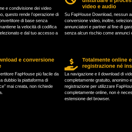
disturbare il proces
video e audio
ne e condivisione dei video
, questo rende l'operazione di
Su FapHouse Download, nessun annu
onvertitore di base senza
conversione video, inoltre, selezio
 mantiene la velocità di codifica
annunciatori e partner al fine di ga
elezionato e dal tuo accesso a
senza alcun rischio come annunci d
ownload e conversione
Totalmente online e
e
registrazione né ins
vertitore FapHouse più facile da
La navigazione e il download di vi
 dubbio la piattaforma di
completamente gratuito, anonimo e
ce" mai creata, non richiede
registrazione per utilizzare FapHo
a.
completamente online, non è necess
estensione del browser.