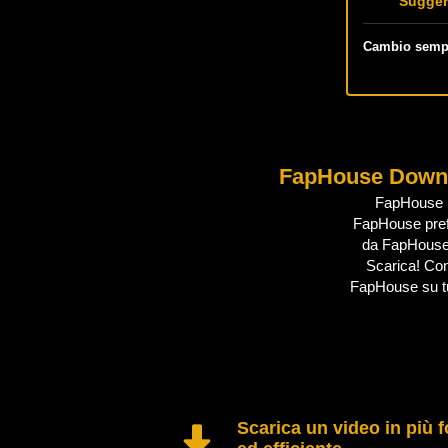
Sugger
Cambio semp
FapHouse Down
FapHouse Do
FapHouse prefe
da FapHouse 
Scarica! Con 
FapHouse su tut
Scarica un video in più 