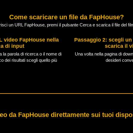
Come scaricare un file da FapHouse?
risci un URL FapHouse, premi il pulsante Cerca e scarica il file del fil
RL video FapHouse nella
Passaggio 2: scegli un
ca di input
scarica il
la parola di ricerca o il nome di
Una volta nella pagina di downl
o dei risultati scegli quello più
desideri conver
eo da FapHouse direttamente sui tuoi dispos